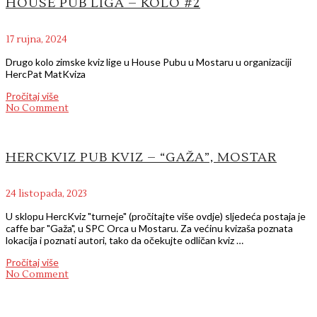
HOUSE PUB LIGA – KOLO #2
17 rujna, 2024
Drugo kolo zimske kviz lige u House Pubu u Mostaru u organizaciji
HercPat MatKviza
Pročitaj više
No Comment
HERCKVIZ PUB KVIZ – “GAŽA”, MOSTAR
24 listopada, 2023
U sklopu HercKviz "turneje" (pročitajte više ovdje) sljedeća postaja je
caffe bar "Gaža", u SPC Orca u Mostaru. Za većinu kvizaša poznata
lokacija i poznati autori, tako da očekujte odličan kviz …
Pročitaj više
No Comment